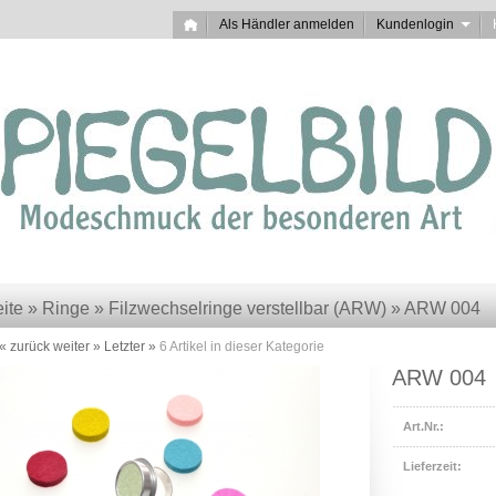
Als Händler anmelden
Kundenlogin
eite
»
Ringe
»
Filzwechselringe verstellbar (ARW)
»
ARW 004
« zurück
weiter »
Letzter »
6
Artikel in dieser Kategorie
ARW 004
Art.Nr.:
Lieferzeit: