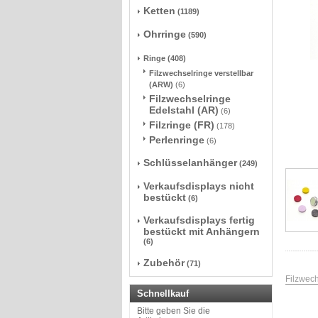
Ketten
(1189)
Ohrringe
(590)
Ringe
(408)
Filzwechselringe verstellbar
(ARW)
(6)
Filzwechselringe
Edelstahl (AR)
(6)
Filzringe (FR)
(178)
Perlenringe
(6)
Schlüsselanhänger
(249)
Verkaufsdisplays nicht
bestückt
(6)
Verkaufsdisplays fertig
bestückt mit Anhängern
(6)
Zubehör
(71)
Filzwech
Schnellkauf
Bitte geben Sie die