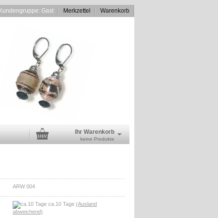
Kundengruppe: Gast
Merkzettel
Warenkorb
Ihr Warenkorb
keine Produkte
ARW 004
ca.10 Tage
(Ausland
abweichend)