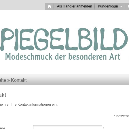
Als Händler anmelden
Kundenlogin
eite
»
Kontakt
akt
e hier Ihre Kontaktinformationen ein.
* notwen
ame
*