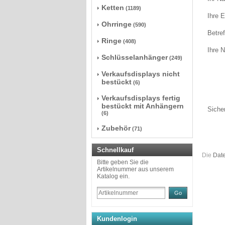
Ketten
(1189)
Ihre 
Ohrringe
(590)
Betref
Ringe
(408)
Ihre N
Schlüsselanhänger
(249)
Verkaufsdisplays nicht
bestückt
(6)
Verkaufsdisplays fertig
bestückt mit Anhängern
Siche
(6)
Zubehör
(71)
Schnellkauf
Die
Dat
Bitte geben Sie die
Artikelnummer aus unserem
Katalog ein.
Go
Kundenlogin