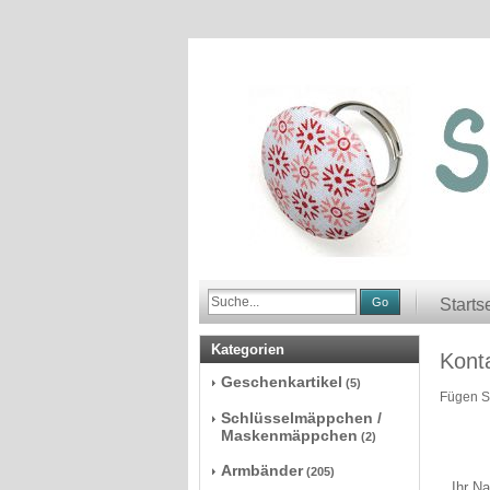
Go
Starts
Kategorien
Kont
Geschenkartikel
(5)
Fügen Si
Schlüsselmäppchen /
Maskenmäppchen
(2)
Armbänder
(205)
Ihr N