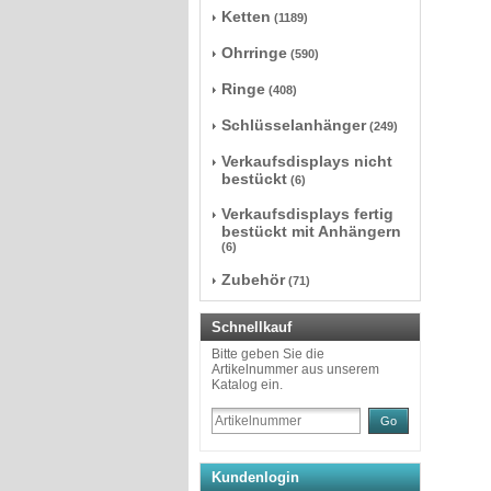
Ketten
(1189)
Ohrringe
(590)
Ringe
(408)
Schlüsselanhänger
(249)
Verkaufsdisplays nicht
bestückt
(6)
Verkaufsdisplays fertig
bestückt mit Anhängern
(6)
Zubehör
(71)
Schnellkauf
Bitte geben Sie die
Artikelnummer aus unserem
Katalog ein.
Go
Kundenlogin