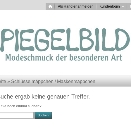
Als Händler anmelden
Kundenlogin
eite
»
Schlüsselmäppchen / Maskenmäppchen
Suche ergab keine genauen Treffer.
 Sie noch einmal suchen?
Suchen