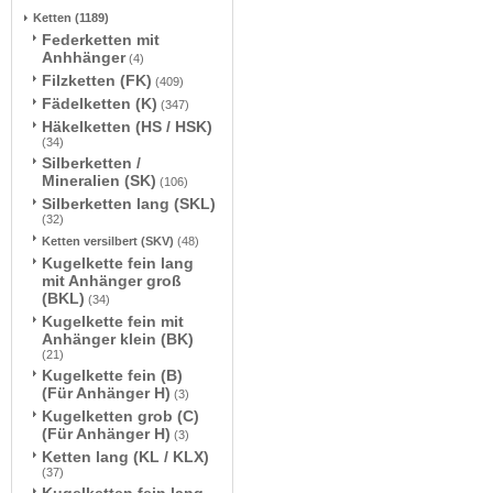
Ketten
(1189)
Federketten mit
Anhhänger
(4)
Filzketten (FK)
(409)
Fädelketten (K)
(347)
Häkelketten (HS / HSK)
(34)
Silberketten /
Mineralien (SK)
(106)
Silberketten lang (SKL)
(32)
Ketten versilbert (SKV)
(48)
Kugelkette fein lang
mit Anhänger groß
(BKL)
(34)
Kugelkette fein mit
Anhänger klein (BK)
(21)
Kugelkette fein (B)
(Für Anhänger H)
(3)
Kugelketten grob (C)
(Für Anhänger H)
(3)
Ketten lang (KL / KLX)
(37)