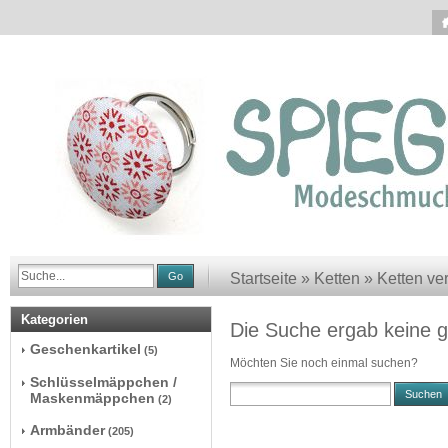
Go
Startseite
»
Ketten
»
Ketten ver
Kategorien
Die Suche ergab keine g
Geschenkartikel
(5)
Möchten Sie noch einmal suchen?
Schlüsselmäppchen /
Suchen
Maskenmäppchen
(2)
Armbänder
(205)