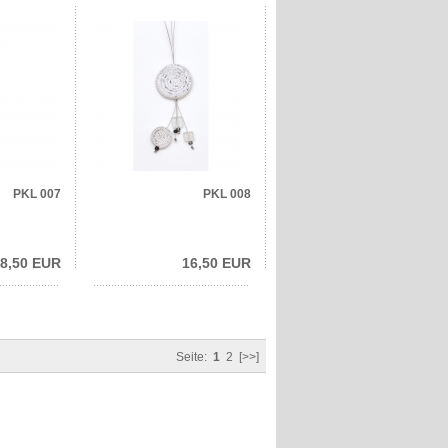
PKL 007
PKL 008
8,50 EUR
16,50 EUR
Seite:
1
2
[>>]