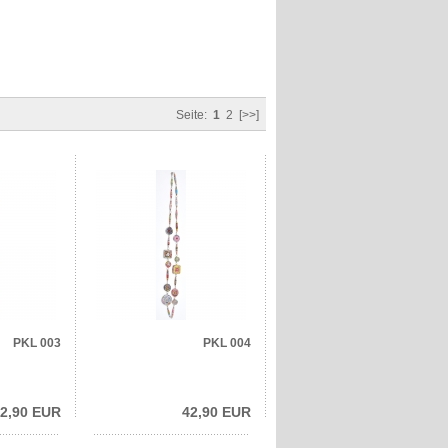
Seite:
1
2
[>>]
PKL 003
PKL 004
2,90 EUR
42,90 EUR