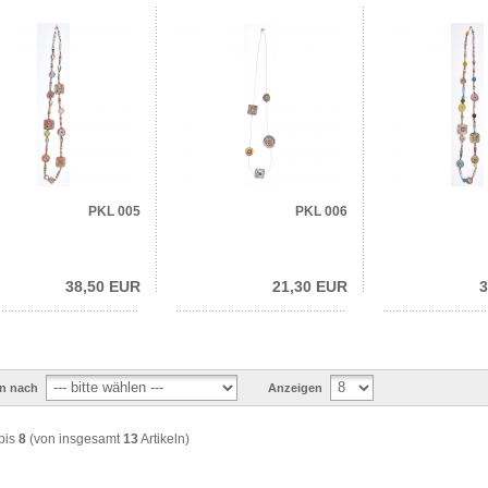
PKL 005
PKL 006
38,50 EUR
21,30 EUR
3
en nach
Anzeigen
bis
8
(von insgesamt
13
Artikeln)