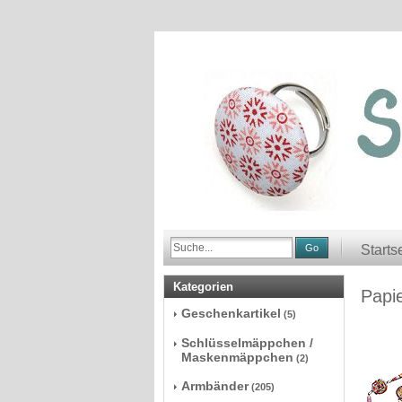
Go
Starts
Kategorien
Papie
Geschenkartikel
(5)
Schlüsselmäppchen /
Maskenmäppchen
(2)
Armbänder
(205)