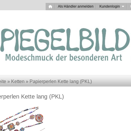
Als Händler anmelden
Kundenlogin
eite
»
Ketten
»
Papierperlen Kette lang (PKL)
rperlen Kette lang (PKL)