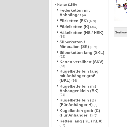
Ketten
(1189)
Federketten mit
Anhhänger
(4)
Filzketten (FK)
(409)
Fädelketten (K)
(347)
Häkelketten (HS / HSK)
Sortier
(34)
Silberketten /
Mineralien (SK)
(106)
Silberketten lang (SKL)
(32)
Ketten versilbert (SKV)
(48)
Kugelkette fein lang
mit Anhänger groß
(BKL)
(34)
Kugelkette fein mit
Anhänger klein (BK)
(21)
Kugelkette fein (B)
(Für Anhänger H)
(3)
Kugelketten grob (C)
(Für Anhänger H)
(3)
Ketten lang (KL / KLX)
(37)