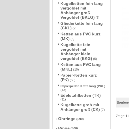
Kugelketten fein lang
vergoldet mit
Anhänger groß
Vergoldet (BKLG)
(3)
Gliederkette fein lang
(CKL)
(2)
Ketten aus PVC kurz
(MK)
(5)
Kugelkette fein
vergoldet mit
Anhänger klein
vergoldet (BKG)
(5)
Ketten aus PVC lang
(MKL)
(10)
Papier-Ketten kurz
(PK)
(55)
Papierperlen Kette lang (PKL)
(13)
Edelstahlketten (TK)
(11)
Sortier
Kugelkette grob mit
Anhänger groß (CK)
(7)
Zeige
1
Ohrringe
(590)
Ringe
(408)