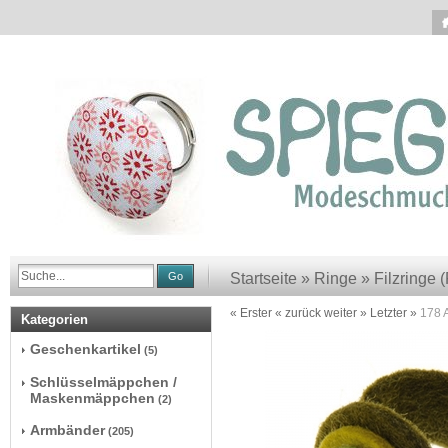
Go
Startseite
»
Ringe
»
Filzringe 
« Erster
« zurück
weiter »
Letzter »
178
A
Kategorien
Geschenkartikel
(5)
Schlüsselmäppchen /
Maskenmäppchen
(2)
Armbänder
(205)