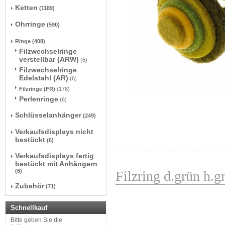
Ketten
(1189)
Ohrringe
(590)
Ringe
(408)
Filzwechselringe
verstellbar (ARW)
(6)
Filzwechselringe
Edelstahl (AR)
(6)
Filzringe (FR)
(178)
Perlenringe
(6)
Schlüsselanhänger
(249)
Verkaufsdisplays nicht
bestückt
(6)
Verkaufsdisplays fertig
bestückt mit Anhängern
(6)
Filzring d.grün h.g
Zubehör
(71)
Schnellkauf
Bitte geben Sie die