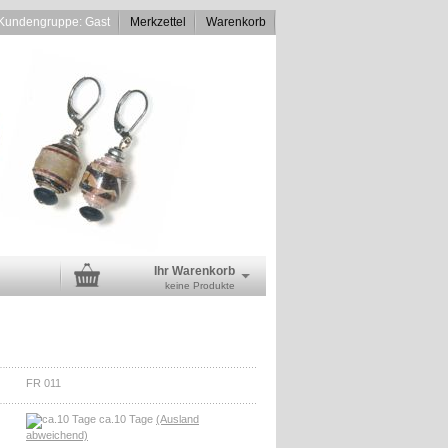
Kundengruppe: Gast
Merkzettel
Warenkorb
Ihr Warenkorb
keine Produkte
FR 011
ca.10 Tage
(Ausland
abweichend)