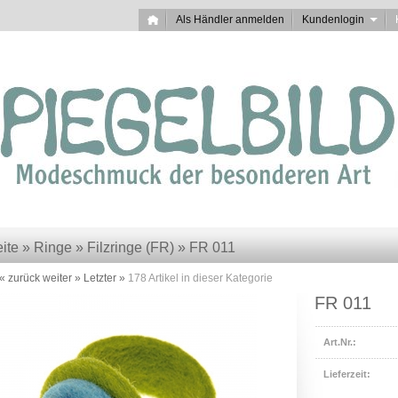
Als Händler anmelden
Kundenlogin
eite
»
Ringe
»
Filzringe (FR)
»
FR 011
« zurück
weiter »
Letzter »
178
Artikel in dieser Kategorie
FR 011
Art.Nr.:
Lieferzeit: