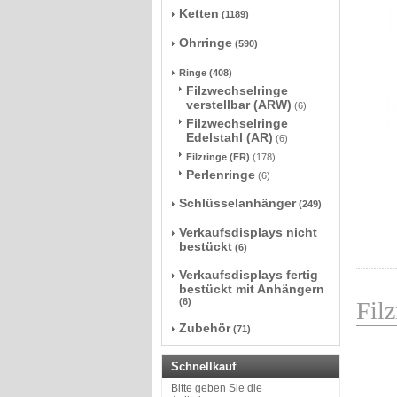
Ketten
(1189)
Ohrringe
(590)
Ringe
(408)
Filzwechselringe
verstellbar (ARW)
(6)
Filzwechselringe
Edelstahl (AR)
(6)
Filzringe (FR)
(178)
Perlenringe
(6)
Schlüsselanhänger
(249)
Verkaufsdisplays nicht
bestückt
(6)
Verkaufsdisplays fertig
bestückt mit Anhängern
(6)
Filz
Zubehör
(71)
Schnellkauf
Bitte geben Sie die