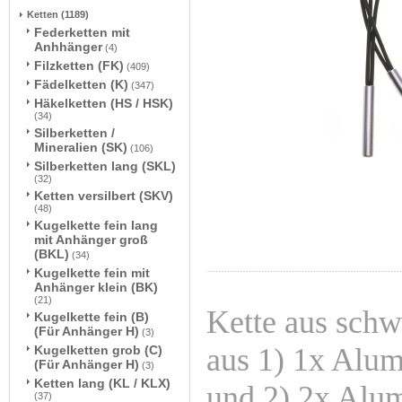
Ketten
(1189)
Federketten mit
Anhhänger
(4)
Filzketten (FK)
(409)
Fädelketten (K)
(347)
Häkelketten (HS / HSK)
(34)
Silberketten /
Mineralien (SK)
(106)
Silberketten lang (SKL)
(32)
Ketten versilbert (SKV)
(48)
Kugelkette fein lang
mit Anhänger groß
(BKL)
(34)
Kugelkette fein mit
Anhänger klein (BK)
(21)
Kette aus sch
Kugelkette fein (B)
(Für Anhänger H)
(3)
aus 1) 1x Alu
Kugelketten grob (C)
(Für Anhänger H)
(3)
Ketten lang (KL / KLX)
und 2) 2x Alu
(37)