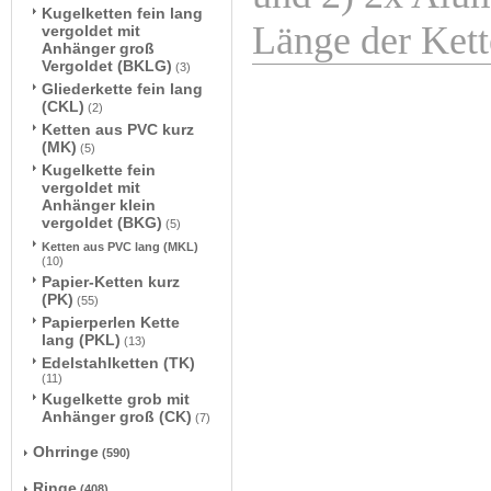
Kugelketten fein lang
Länge der Kett
vergoldet mit
Anhänger groß
Vergoldet (BKLG)
(3)
Gliederkette fein lang
(CKL)
(2)
Ketten aus PVC kurz
(MK)
(5)
Kugelkette fein
vergoldet mit
Anhänger klein
vergoldet (BKG)
(5)
Ketten aus PVC lang (MKL)
(10)
Papier-Ketten kurz
(PK)
(55)
Papierperlen Kette
lang (PKL)
(13)
Edelstahlketten (TK)
(11)
Kugelkette grob mit
Anhänger groß (CK)
(7)
Ohrringe
(590)
Ringe
(408)