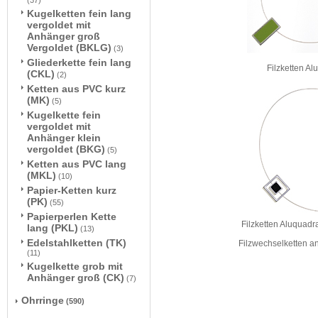
(37)
Kugelketten fein lang
vergoldet mit
Anhänger groß
Vergoldet (BKLG)
(3)
Gliederkette fein lang
Filzketten Al
(CKL)
(2)
Ketten aus PVC kurz
(MK)
(5)
Kugelkette fein
vergoldet mit
Anhänger klein
vergoldet (BKG)
(5)
Ketten aus PVC lang
(MKL)
(10)
Papier-Ketten kurz
(PK)
(55)
Papierperlen Kette
Filzketten Aluquadra
lang (PKL)
(13)
Edelstahlketten (TK)
Filzwechselketten a
(11)
Kugelkette grob mit
Anhänger groß (CK)
(7)
Ohrringe
(590)