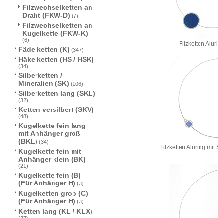
Filzwechselketten an
Draht (FKW-D)
(7)
Filzwechselketten an
Kugelkette (FKW-K)
(6)
Filzketten Alu
Fädelketten (K)
(347)
Häkelketten (HS / HSK)
(34)
Silberketten /
Mineralien (SK)
(106)
Silberketten lang (SKL)
(32)
Ketten versilbert (SKV)
(48)
Kugelkette fein lang
mit Anhänger groß
(BKL)
(34)
Filzketten Aluring mi
Kugelkette fein mit
Anhänger klein (BK)
(21)
Kugelkette fein (B)
(Für Anhänger H)
(3)
Kugelketten grob (C)
(Für Anhänger H)
(3)
Ketten lang (KL / KLX)