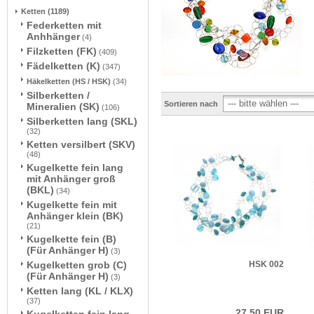
Ketten
(1189)
Federketten mit
Anhhänger
(4)
Filzketten (FK)
(409)
Fädelketten (K)
(347)
Häkelketten (HS / HSK)
(34)
Silberketten /
Sortieren nach
Mineralien (SK)
(106)
Silberketten lang (SKL)
(32)
Ketten versilbert (SKV)
(48)
Kugelkette fein lang
mit Anhänger groß
(BKL)
(34)
Kugelkette fein mit
Anhänger klein (BK)
(21)
Kugelkette fein (B)
(Für Anhänger H)
(3)
HSK 002
Kugelketten grob (C)
(Für Anhänger H)
(3)
Ketten lang (KL / KLX)
(37)
27,50 EUR