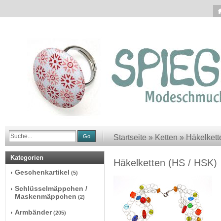
Go
Startseite
»
Ketten
»
Häkelkett
Kategorien
Häkelketten (HS / HSK)
Geschenkartikel
(5)
Schlüsselmäppchen /
Maskenmäppchen
(2)
Armbänder
(205)