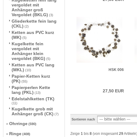
Kugelketten fein lang
vergoldet mit
Anhänger groß
Vergoldet (BKLG)
(3)
Gliederkette fein lang
(CKL)
(2)
Ketten aus PVC kurz
(MK)
(5)
Kugelkette fein
vergoldet mit
Anhänger klein
vergoldet (BKG)
(5)
Ketten aus PVC lang
(MKL)
HSK 006
(10)
Papier-Ketten kurz
(PK)
(55)
Papierperlen Kette
27,50 EUR
lang (PKL)
(13)
Edelstahlketten (TK)
(11)
Kugelkette grob mit
Anhänger groß (CK)
(7)
Sortieren nach
Ohrringe
(590)
Ringe
Zeige
1
bis
8
(von insgesamt
29
Artikeln
(408)