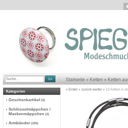
Go
Startseite
»
Ketten
»
Ketten au
« Erster
« zurück
weiter »
10
Artikel in d
Kategorien
Geschenkartikel
(5)
Schlüsselmäppchen /
Maskenmäppchen
(2)
Armbänder
(205)