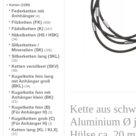
Ketten
(1189)
Federketten mit
Anhhänger
(4)
Filzketten (FK)
(409)
Fädelketten (K)
(347)
Häkelketten (HS / HSK)
(34)
Silberketten /
Mineralien (SK)
(106)
Silberketten lang (SKL)
(32)
Ketten versilbert (SKV)
(48)
Kugelkette fein lang
mit Anhänger groß
(BKL)
(34)
Kugelkette fein mit
Anhänger klein (BK)
(21)
Kette aus sch
Kugelkette fein (B)
(Für Anhänger H)
(3)
Aluminium Ø j
Kugelketten grob (C)
(Für Anhänger H)
(3)
Ketten lang (KL / KLX)
Hülse ca. 20 m
(37)