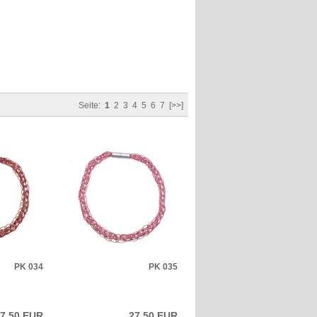
Seite:
1
2
3
4
5
6
7
[>>]
PK 034
PK 035
7,50 EUR
27,50 EUR