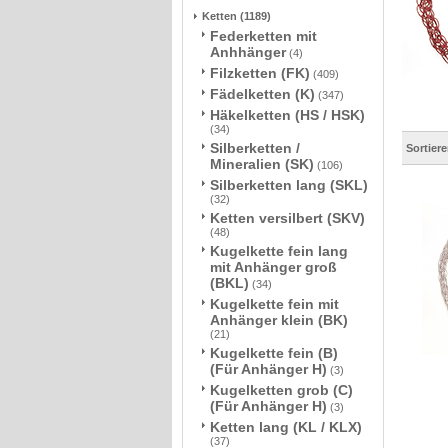
Ketten
(1189)
Federketten mit
Anhhänger
(4)
Filzketten (FK)
(409)
Fädelketten (K)
(347)
Häkelketten (HS / HSK)
(34)
Silberketten /
Sortier
Mineralien (SK)
(106)
Silberketten lang (SKL)
(32)
Ketten versilbert (SKV)
(48)
Kugelkette fein lang
mit Anhänger groß
(BKL)
(34)
Kugelkette fein mit
Anhänger klein (BK)
(21)
Kugelkette fein (B)
(Für Anhänger H)
(3)
Kugelketten grob (C)
(Für Anhänger H)
(3)
Ketten lang (KL / KLX)
(37)