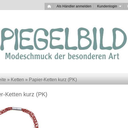
Als Händler anmelden
Kundenlogin
eite
»
Ketten
»
Papier-Ketten kurz (PK)
er-Ketten kurz (PK)