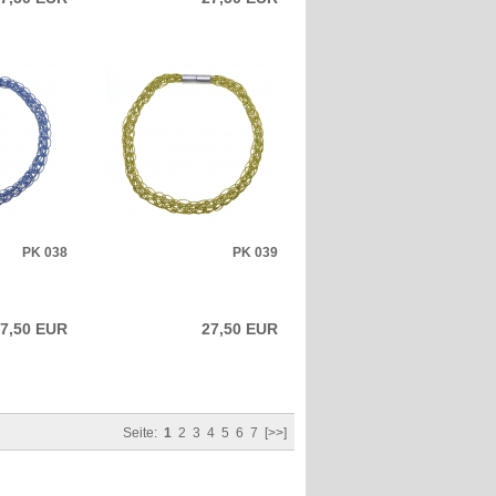
PK 038
PK 039
7,50 EUR
27,50 EUR
Seite:
1
2
3
4
5
6
7
[>>]