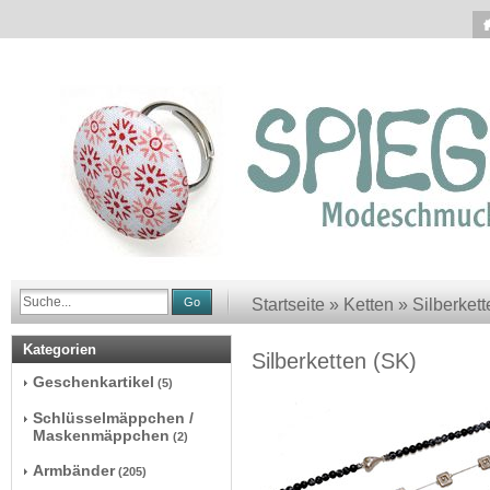
Go
Startseite
»
Ketten
»
Silberkett
Kategorien
Silberketten (SK)
Geschenkartikel
(5)
Schlüsselmäppchen /
Maskenmäppchen
(2)
Armbänder
(205)