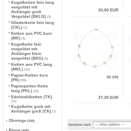
Kugelketten fein lang
vergoldet mit
20,00 EUR
Anhänger groß
Vergoldet (BKLG)
(3)
Gliederkette fein lang
(CKL)
(2)
Ketten aus PVC kurz
(MK)
(5)
Kugelkette fein
vergoldet mit
Anhänger klein
vergoldet (BKG)
(5)
Ketten aus PVC lang
(MKL)
(10)
Papier-Ketten kurz
SK 009
(PK)
(55)
Papierperlen Kette
lang (PKL)
(13)
Edelstahlketten (TK)
37,20 EUR
(11)
Kugelkette grob mit
Anhänger groß (CK)
(7)
Ohrringe
(590)
Sortieren nach
Ringe
(408)