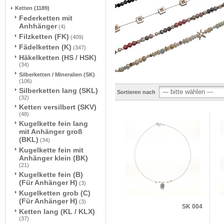
Ketten
(1189)
Federketten mit
Anhhänger
(4)
Filzketten (FK)
(409)
Fädelketten (K)
(347)
Häkelketten (HS / HSK)
(34)
Silberketten / Mineralien (SK)
(106)
Silberketten lang (SKL)
Sortieren nach
(32)
Ketten versilbert (SKV)
(48)
Kugelkette fein lang
mit Anhänger groß
(BKL)
(34)
Kugelkette fein mit
Anhänger klein (BK)
(21)
Kugelkette fein (B)
(Für Anhänger H)
(3)
Kugelketten grob (C)
(Für Anhänger H)
(3)
SK 004
Ketten lang (KL / KLX)
(37)